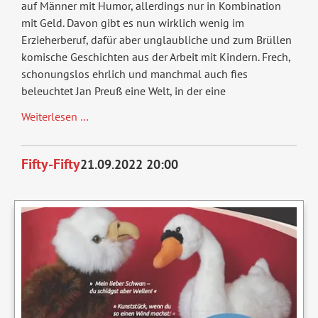
auf Männer mit Humor, allerdings nur in Kombination
mit Geld. Davon gibt es nun wirklich wenig im
Erzieherberuf, dafür aber unglaubliche und zum Brüllen
komische Geschichten aus der Arbeit mit Kindern. Frech,
schonungslos ehrlich und manchmal auch fies
beleuchtet Jan Preuß eine Welt, in der eine
(V)erzieher
Weiterlesen …
-
völlig
Fifty-Fifty
21.09.2022 20:00
unerzogen