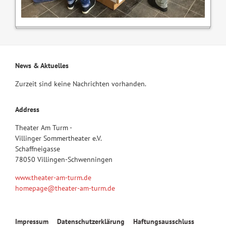
News & Aktuelles
Zurzeit sind keine Nachrichten vorhanden.
Address
Theater Am Turm -
Villinger Sommertheater e.V.
Schaffneigasse
78050 Villingen-Schwenningen
www.theater-am-turm.de
homepage@theater-am-turm.de
Navigation
Impressum
Datenschutzerklärung
Haftungsausschluss