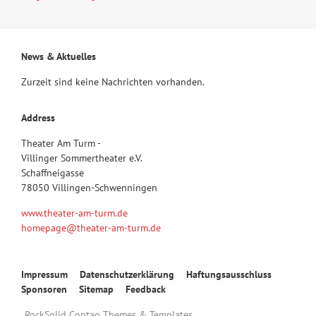
News & Aktuelles
Zurzeit sind keine Nachrichten vorhanden.
Address
Theater Am Turm -
Villinger Sommertheater e.V.
Schaffneigasse
78050 Villingen-Schwenningen
www.theater-am-turm.de
homepage@theater-am-turm.de
Navigation
Impressum
Datenschutzerklärung
Haftungsausschluss
überspringen
Sponsoren
Sitemap
Feedback
RockSolid Contao Themes & Templates