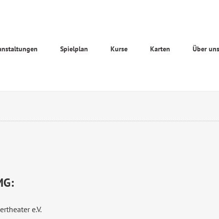
anstaltungen
Spielplan
Kurse
Karten
Über un
MG:
rtheater e.V.