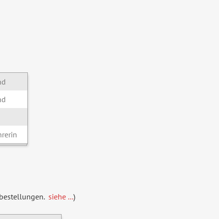
nd
nd
hrerin
nbestellungen.
siehe ...
)