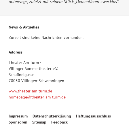
unterwegs, zuletzt mit seinem Stück „Dementieren-zwecklos“.
News & Aktuelles
Zurzeit sind keine Nachrichten vorhanden.
Address
Theater Am Turm -
Villinger Sommertheater e.V.
Schaffneigasse
78050 Villingen-Schwenningen
www.theater-am-turm.de
homepage@theater-am-turm.de
Navigation
Impressum
Datenschutzerklärung
Haftungsausschluss
überspringen
Sponsoren
Sitemap
Feedback