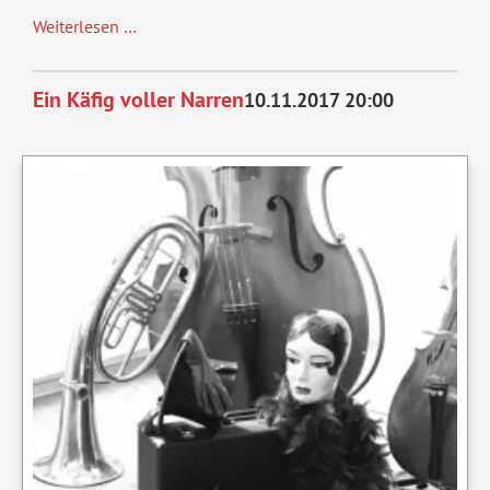
Zwei
Weiterlesen …
wie
Bonnie
Ein Käfig voller Narren
10.11.2017 20:00
und
Clyde