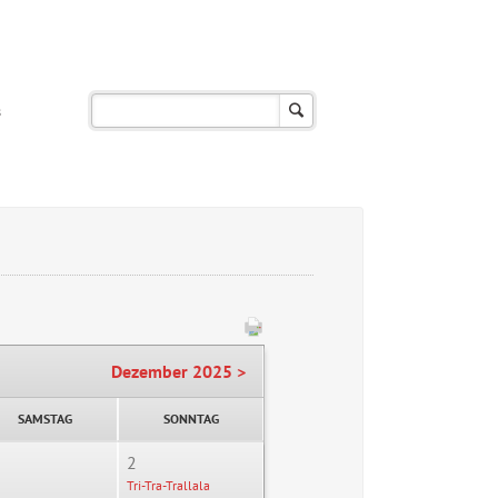
s
Dezember 2025 >
SAMSTAG
SONNTAG
2
Tri-Tra-Trallala