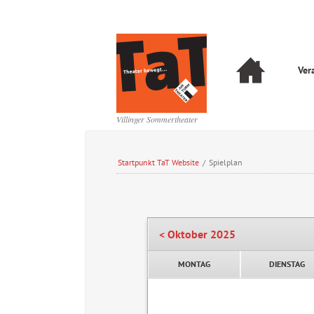
Navigation
Ver
überspringen
Navigation
überspringen
Villinger Sommertheater
Startpunkt TaT Website
/
Spielplan
< Oktober 2025
MONTAG
DIENSTAG