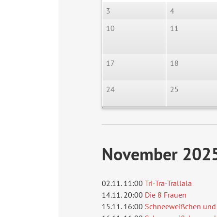
3
4
10
11
17
18
24
25
November 202
02.11. 11:00
Tri-Tra-Trallala
14.11. 20:00
Die 8 Frauen
15.11. 16:00
Schneeweißchen und