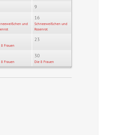
9
5
16
hneeweißchen und
Schneeweißchen und
enrot
Rosenrot
2
23
 8 Frauen
9
30
 8 Frauen
Die 8 Frauen