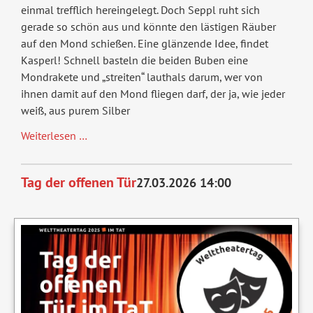
einmal trefflich hereingelegt. Doch Seppl ruht sich
gerade so schön aus und könnte den lästigen Räuber
auf den Mond schießen. Eine glänzende Idee, findet
Kasperl! Schnell basteln die beiden Buben eine
Mondrakete und „streiten“ lauthals darum, wer von
ihnen damit auf den Mond fliegen darf, der ja, wie jeder
weiß, aus purem Silber
Der
Weiterlesen …
Räuber
Hotzenplotz
Tag der offenen Tür
27.03.2026 14:00
und
die
Mondrakete