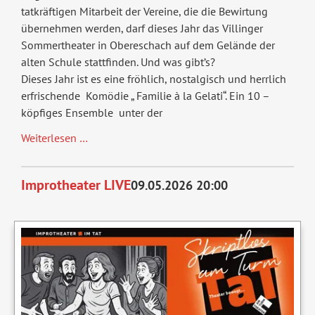
tatkräftigen Mitarbeit der Vereine, die die Bewirtung
übernehmen werden, darf dieses Jahr das Villinger
Sommertheater in Obereschach auf dem Gelände der
alten Schule stattfinden. Und was gibt’s?
Dieses Jahr ist es eine fröhlich, nostalgisch und herrlich
erfrischende Komödie „ Familie à la Gelati“. Ein 10 –
köpfiges Ensemble unter der
Sommertheater
Weiterlesen …
2026:
"Familie
Improtheater LIVE
09.05.2026 20:00
à
la
gelati"