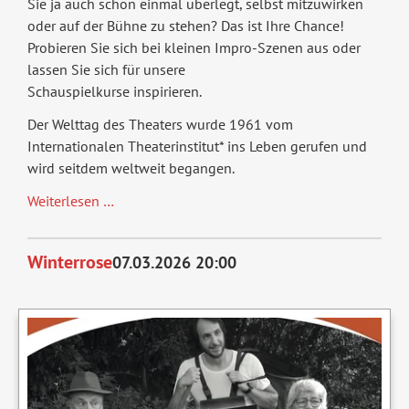
Sie ja auch schon einmal überlegt, selbst mitzuwirken
oder auf der Bühne zu stehen? Das ist Ihre Chance!
Probieren Sie sich bei kleinen Impro-Szenen aus oder
lassen Sie sich für unsere
Schauspielkurse inspirieren.
Der Welttag des Theaters wurde 1961 vom
Internationalen Theaterinstitut* ins Leben gerufen und
wird seitdem weltweit begangen.
Tag
Weiterlesen …
der
offenen
Winterrose
07.03.2026 20:00
Tür