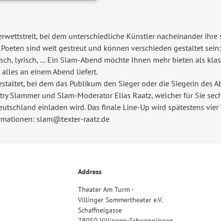
r­wettstreit, bei dem unterschiedliche Künstler nacheinander ihre 
 Poeten sind weit gestreut und können verschieden gestaltet sein: 
sch, lyrisch, … Ein Slam-Abend möchte Ihnen mehr bieten als klass
 alles an einem Abend liefert.
estaltet, bei dem das Publikum den Sieger oder die Siegerin des Ab
try Slammer und Slam-Moderator Elias Raatz, welcher für Sie sech
tschland einladen wird. Das finale Line-Up wird spätestens vier
rmationen: slam@texter-raatz.de
Address
Theater Am Turm -
Villinger Sommertheater e.V.
Schaffneigasse
78050 Villingen-Schwenningen