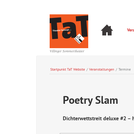
Navigation
Ver
überspringen
Navigation
überspringen
Villinger Sommertheater
Startpunkt TaT Website
/
Veranstaltungen
/
Termine
Poetry Slam
Dichterwettstreit deluxe #2 – 