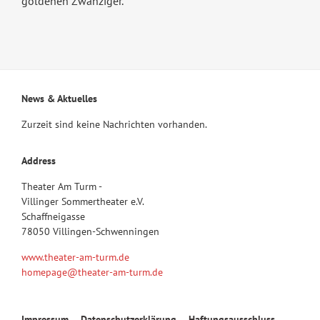
goldenen Zwanziger.
News & Aktuelles
Zurzeit sind keine Nachrichten vorhanden.
Address
Theater Am Turm -
Villinger Sommertheater e.V.
Schaffneigasse
78050 Villingen-Schwenningen
www.theater-am-turm.de
homepage@theater-am-turm.de
Navigation
Impressum
Datenschutzerklärung
Haftungsausschluss