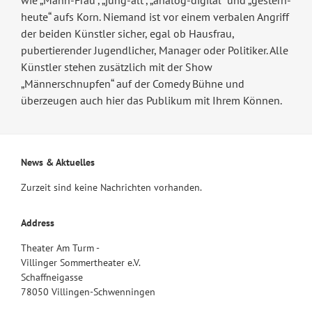
wie „Mann-Frau“, „jung-alt“, „analog-digital“ und „gestern-
heute“ aufs Korn. Niemand ist vor einem verbalen Angriff
der beiden Künstler sicher, egal ob Hausfrau,
pubertierender Jugendlicher, Manager oder Politiker. Alle
Künstler stehen zusätzlich mit der Show
„Männerschnupfen“ auf der Comedy Bühne und
überzeugen auch hier das Publikum mit Ihrem Können.
News & Aktuelles
Zurzeit sind keine Nachrichten vorhanden.
Address
Theater Am Turm -
Villinger Sommertheater e.V.
Schaffneigasse
78050 Villingen-Schwenningen