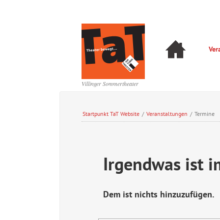
Navigation
Ver
überspringen
Navigation
überspringen
Villinger Sommertheater
Startpunkt TaT Website
/
Veranstaltungen
/
Termine
Irgendwas ist 
Dem ist nichts hinzuzufügen.