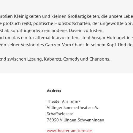
großen Kleinigkeiten und kleinen Großartigkeiten, die unsere Leb
e plötzlich reißt, politische Hiobsbotschaften, der ungewollte Sp
t ab sofort irgendwo ein anderes Dasein zu fristen.
nd um das ein für allemal klarzustellen, steht Ansgar Hufnagel in se
von seiner Version des Ganzen. Vom Chaos in seinem Kopf. Und d
rend zwischen Lesung, Kabarett, Comedy und Chansons.
Address
Theater Am Turm -
Villinger Sommertheater e.V.
Schaffneigasse
78050 Villingen-Schwenningen
www.theater-am-turm.de