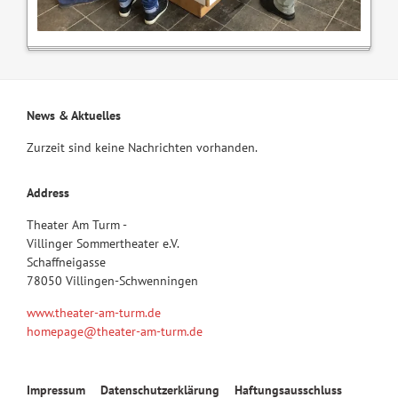
News & Aktuelles
Zurzeit sind keine Nachrichten vorhanden.
Address
Theater Am Turm -
Villinger Sommertheater e.V.
Schaffneigasse
78050 Villingen-Schwenningen
www.theater-am-turm.de
homepage@theater-am-turm.de
Navigation
Impressum
Datenschutzerklärung
Haftungsausschluss