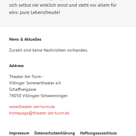
sich selbst nie wirklich ernst und steht vor allem für
eins: pure Lebensfreude!
News & Aktuelles
Zurzeit sind keine Nachrichten vorhanden.
Address
Theater Am Turm -
Villinger Sommertheater e.V.
Schaffneigasse
78050 Villingen-Schwenningen
www.theater-am-turm.de
homepage@theater-am-turm.de
Navigation
Impressum
Datenschutzerklärung
Haftungsausschluss