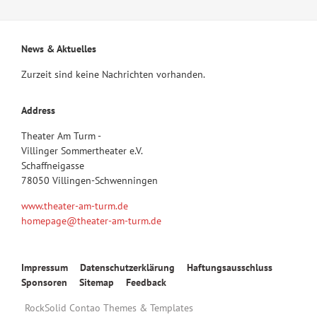
News & Aktuelles
Zurzeit sind keine Nachrichten vorhanden.
Address
Theater Am Turm -
Villinger Sommertheater e.V.
Schaffneigasse
78050 Villingen-Schwenningen
www.theater-am-turm.de
homepage@theater-am-turm.de
Navigation
Impressum
Datenschutzerklärung
Haftungsausschluss
überspringen
Sponsoren
Sitemap
Feedback
RockSolid Contao Themes & Templates