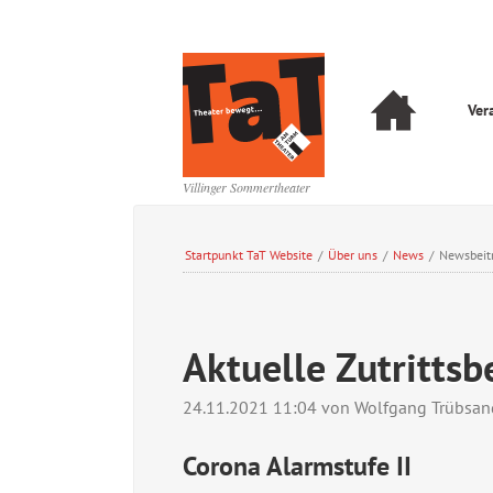
Navigation
Ver
überspringen
Navigation
überspringen
Villinger Sommertheater
Startpunkt TaT Website
/
Über uns
/
News
/
Newsbeit
Aktuelle Zutritts
24.11.2021 11:04
von Wolfgang Trübsan
Corona Alarmstufe II