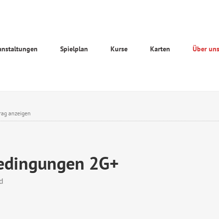
anstaltungen
Spielplan
Kurse
Karten
Über un
rag anzeigen
bedingungen 2G+
d