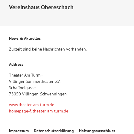
Vereinshaus Obereschach
News & Aktuelles
Zurzeit sind keine Nachrichten vorhanden.
Address
Theater Am Turm -
Villinger Sommertheater e.V.
Schaffneigasse
78050 Villingen-Schwenningen
www.theater-am-turm.de
homepage@theater-am-turm.de
Navigation
Impressum
Datenschutzerklärung
Haftungsausschluss