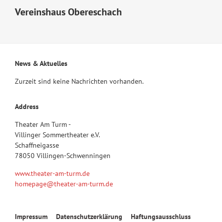
Vereinshaus Obereschach
News & Aktuelles
Zurzeit sind keine Nachrichten vorhanden.
Address
Theater Am Turm -
Villinger Sommertheater e.V.
Schaffneigasse
78050 Villingen-Schwenningen
www.theater-am-turm.de
homepage@theater-am-turm.de
Navigation
Impressum
Datenschutzerklärung
Haftungsausschluss