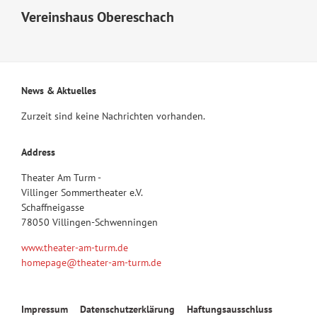
Vereinshaus Obereschach
News & Aktuelles
Zurzeit sind keine Nachrichten vorhanden.
Address
Theater Am Turm -
Villinger Sommertheater e.V.
Schaffneigasse
78050 Villingen-Schwenningen
www.theater-am-turm.de
homepage@theater-am-turm.de
Navigation
Impressum
Datenschutzerklärung
Haftungsausschluss